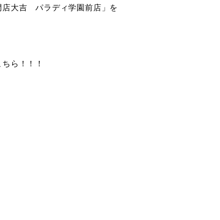
門店大吉 パラディ学園前店」を
こちら！！！