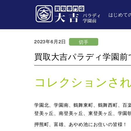
はじめて
2023年6月2日
切手
買取大吉パラディ学園前
コレクションさ
学園北、学園南、鶴舞東町、鶴舞西町、百
登美ヶ丘、南登美ヶ丘、東登美ヶ丘、学園
押熊町、富雄、あやめ池にお住いの皆様！