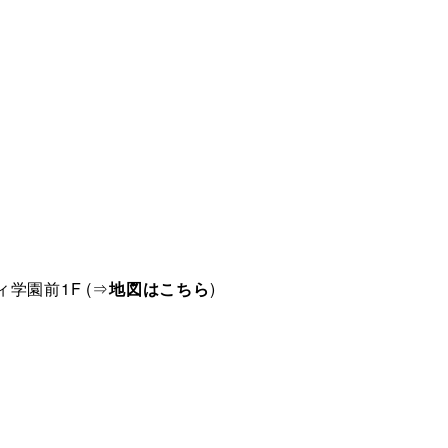
学園前1F (⇒
地図はこちら
)