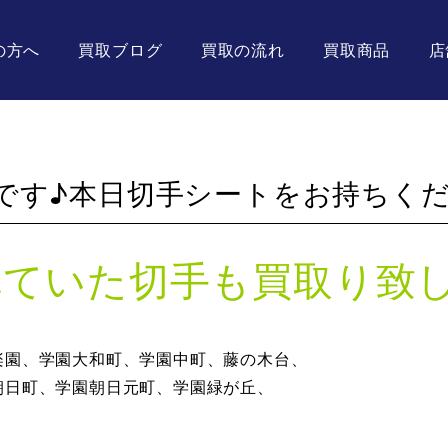
の方へ
買取ブログ
買取の流れ
買取商品
店
です♪本日切手シートをお持ちくだ
れていた切手も買取り致
楽園、学園大和町、学園中町、藤の木台、
朝日町、学園朝日元町、学園緑が丘、