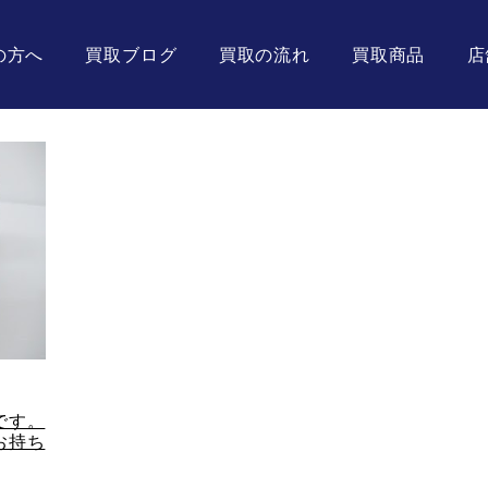
の方へ
買取ブログ
買取の流れ
買取商品
店
です。
お持ち