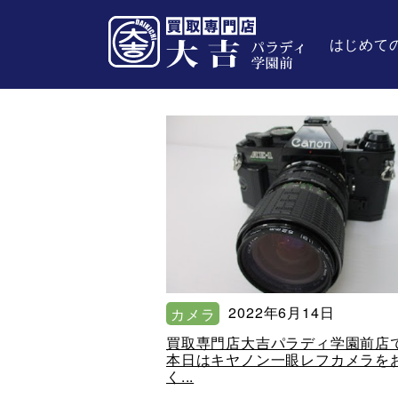
はじめて
2022年6月14日
カメラ
買取専門店大吉パラディ学園前店
本日はキヤノン一眼レフカメラを
く...